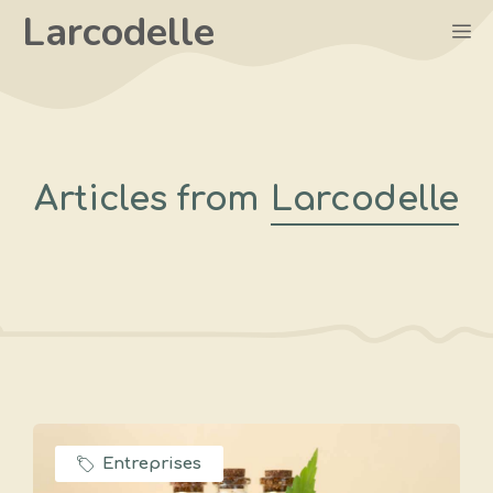
Aller
Larcodelle
M
au
contenu
Articles from
Larcodelle
Entreprises