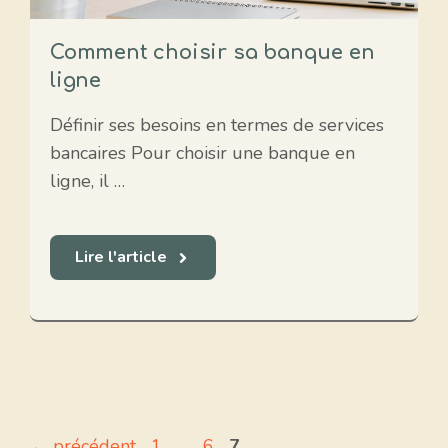
Comment choisir sa banque en
ligne
Définir ses besoins en termes de services
bancaires Pour choisir une banque en
ligne, il …
Lire l'article
Page
Page
Page
←
précédent
1
…
6
7