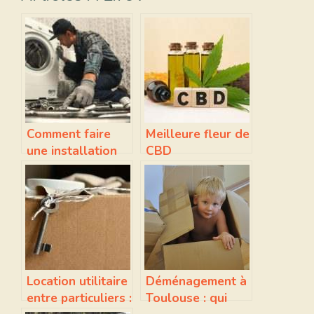
Comment faire
Meilleure fleur de
une installation
CBD
de plomberie à
Sevran ?
Location utilitaire
Déménagement à
entre particuliers :
Toulouse : qui