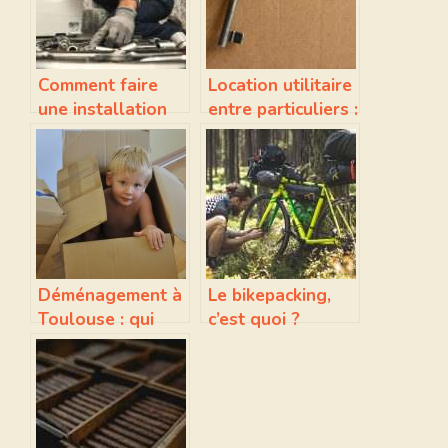
Comment faire
Location utilitaire
une installation
entre particuliers :
de plomberie à
qu'est-ce que
Sevran ?
c'est ?
Déménagement à
Le bikepacking,
Toulouse : qui
c’est quoi ?
devriez-vous
contacter ?